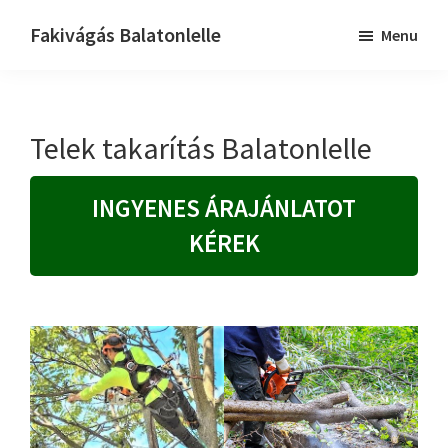
Skip
Skip
Fakivágás Balatonlelle
Menu
to
to
Fakivagas
main
primary
Balatonlelle
content
sidebar
Telek takarítás Balatonlelle
INGYENES ÁRAJÁNLATOT
KÉREK