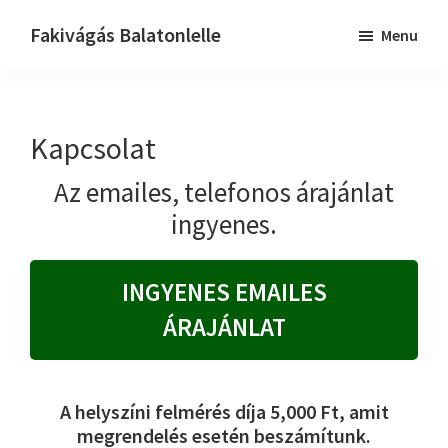
Skip
Skip
Fakivágás Balatonlelle
Menu
to
to
Fakivagas
main
primary
Balatonlelle
content
sidebar
Kapcsolat
Az emailes, telefonos árajánlat
ingyenes.
INGYENES EMAILES
ÁRAJÁNLAT
A helyszíni felmérés díja 5,000 Ft, amit
megrendelés esetén beszámítunk.